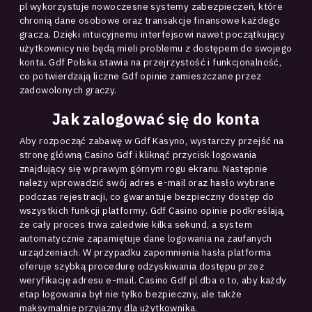
pl wykorzystuje nowoczesne systemy zabezpieczeń, które
chronią dane osobowe oraz transakcje finansowe każdego
gracza. Dzięki intuicyjnemu interfejsowi nawet początkujący
użytkownicy nie będą mieli problemu z dostępem do swojego
konta. Gdf Polska stawia na przejrzystość i funkcjonalność,
co potwierdzają liczne Gdf opinie zamieszczane przez
zadowolonych graczy.
Jak zalogować się do konta
Aby rozpocząć zabawę w Gdf Kasyno, wystarczy przejść na
stronę główną Casino Gdf i kliknąć przycisk logowania
znajdujący się w prawym górnym rogu ekranu. Następnie
należy wprowadzić swój adres e-mail oraz hasło wybrane
podczas rejestracji, co gwarantuje bezpieczny dostęp do
wszystkich funkcji platformy. Gdf Casino opinie podkreślają,
że cały proces trwa zaledwie kilka sekund, a system
automatycznie zapamiętuje dane logowania na zaufanych
urządzeniach. W przypadku zapomnienia hasła platforma
oferuje szybką procedurę odzyskiwania dostępu przez
weryfikację adresu e-mail. Casino Gdf pl dba o to, aby każdy
etap logowania był nie tylko bezpieczny, ale także
maksymalnie przyjazny dla użytkownika.