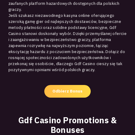
zaufanych platform hazardowych dostępnych dla polskich
graczy.
Jeśli szukasz niezawodnego kasyna online oferującego
szeroką gamę gier od najlepszych dostawców, bezpieczne
metody płatności oraz solidne podstawy licencyjne, Gdf
Casino stanowi doskonały wybór. Dzięki przemyślanej ofercie
i zaangażowaniu w bezpieczeństwo graczy, platforma
zapewnia rozrywkę na najwyższym poziomie, łącząc
ekscytację hazardu z poczuciem bezpieczeństwa. Dołącz do
rosnącej społeczności zadowolonych użytkowników i
przekonaj się osobiście, dlaczego Gdf Casino cieszy się tak
pozytywnymi opiniami wśród polskich graczy.
Odbierz Bonus
Gdf Casino Promotions &
Bonuses