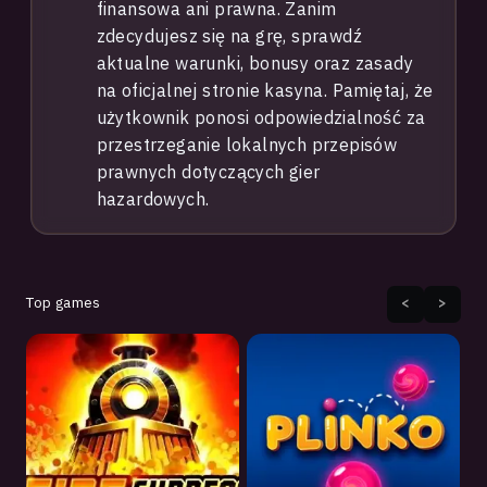
finansowa ani prawna. Zanim
zdecydujesz się na grę, sprawdź
aktualne warunki, bonusy oraz zasady
na oficjalnej stronie kasyna. Pamiętaj, że
użytkownik ponosi odpowiedzialność za
przestrzeganie lokalnych przepisów
prawnych dotyczących gier
hazardowych.
Top games
<
>