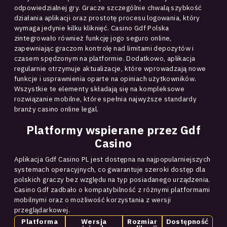
odpowiedzialnej gry. Gracze szczególnie chwalą szybkość
działania aplikacji oraz prostotę procesu logowania, który
wymaga jedynie kilku kliknięć. Casino Gdf Polska
zintegrowało również funkcję jogo seguro online,
zapewniając graczom kontrolę nad limitami depozytów i
czasem spędzonym na platformie. Dodatkowo, aplikacja
regularnie otrzymuje aktualizacje, które wprowadzają nowe
funkcje i usprawnienia oparte na opiniach użytkowników.
Wszystkie te elementy składają się na kompleksowe
rozwiązanie mobilne, które spełnia najwyższe standardy
branży casino online legal.
Platformy wspierane przez Gdf
Casino
Aplikacja Gdf Casino PL jest dostępna na najpopularniejszych
systemach operacyjnych, co gwarantuje szeroki dostęp dla
polskich graczy bez względu na typ posiadanego urządzenia.
Casino Gdf zadbało o kompatybilność z różnymi platformami
mobilnymi oraz o możliwość korzystania z wersji
przeglądarkowej.
Platforma
Wersja
Rozmiar
Dostępność