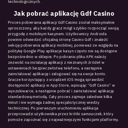
technologicznych.
Jak pobrać aplikację Gdf Casino
Proces pobierania aplikacji Gdf Casino został maksymalnie
uproszczony, aby każdy gracz mógł szybko rozpocząć swoją
przygodę z mobilnym kasynem. Użytkownicy Androida
powinni odwiedzić oficjalną stronę Casino Gdf i znaleźć
sekcję pobierania aplikacji mobilnej, ponieważ ze względu na
politykę Google Play aplikacje kasyn często nie są dostępne
bezpośrednio w sklepie. Po pobraniu pliku APK należy
zezwolić na instalację aplikacji z nieznanych źródeł w
ustawieniach bezpieczeństwa telefonu, a następnie
zainstalować aplikację i zalogować się na swoje konto.
Gracze korzystający z urządzeń iOS mogą sprawdzić
dostępność aplikacji w App Store, wpisując “Gdf Casino” w
wyszukiwarce, a następnie pobrać i zainstalować aplikację
standardową metodą. Cały proces zajmuje zaledwie kilka
minut i nie wymaga żadnej specjalistycznej wiedzy
technicznej. Po pierwszym uruchomieniu aplikacja
przeprowadzi użytkownika przez krótki samouczek, który
pomoże zapoznać się z najważniejszymi funkcjami platformy.