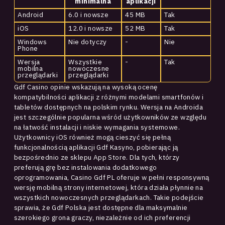
minimalna
aplikacji
Android
6.0 i nowsze
45 MB
Tak
iOS
12.0 i nowsze
52 MB
Tak
Windows
Nie dotyczy
-
Nie
Phone
Wersja
Wszystkie
-
Tak
mobilna
nowoczesne
przeglądarki
przeglądarki
Gdf Casino opinie wskazują na wysoką ocenę
kompatybilności aplikacji z różnymi modelami smartfonów i
tabletów dostępnych na polskim rynku. Wersja na Androida
jest szczególnie popularna wśród użytkowników ze względu
na łatwość instalacji i niskie wymagania systemowe.
Użytkownicy iOS również mogą cieszyć się pełną
funkcjonalnością aplikacji Gdf Kasyno, pobierając ją
bezpośrednio ze sklepu App Store. Dla tych, którzy
preferują grę bez instalowania dodatkowego
oprogramowania, Casino Gdf PL oferuje w pełni responsywną
wersję mobilną strony internetowej, która działa płynnie na
wszystkich nowoczesnych przeglądarkach. Takie podejście
sprawia, że Gdf Polska jest dostępne dla maksymalnie
szerokiego grona graczy, niezależnie od ich preferencji