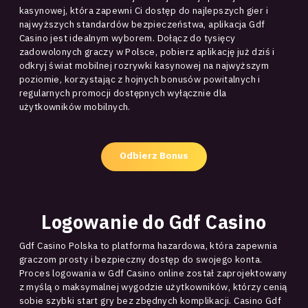
kasynowej, która zapewni Ci dostęp do najlepszych gier i
najwyższych standardów bezpieczeństwa, aplikacja Gdf
Casino jest idealnym wyborem. Dołącz do tysięcy
zadowolonych graczy w Polsce, pobierz aplikację już dziś i
odkryj świat mobilnej rozrywki kasynowej na najwyższym
poziomie, korzystając z hojnych bonusów powitalnych i
regularnych promocji dostępnych wyłącznie dla
użytkowników mobilnych.
Odbierz Bonus
Logowanie do Gdf Casino
Gdf Casino Polska to platforma hazardowa, która zapewnia
graczom prosty i bezpieczny dostęp do swojego konta.
Proces logowania w Gdf Casino online został zaprojektowany
z myślą o maksymalnej wygodzie użytkowników, którzy cenią
sobie szybki start gry bez zbędnych komplikacji. Casino Gdf