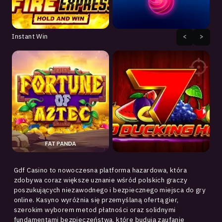
Instant Win
<
>
Play now
Play now
Gdf Casino to nowoczesna platforma hazardowa, która
Play now
Play now
zdobywa coraz większe uznanie wśród polskich graczy
poszukujących niezawodnego i bezpiecznego miejsca do gry
online. Kasyno wyróżnia się przemyślaną ofertą gier,
szerokim wyborem metod płatności oraz solidnymi
fundamentami bezpieczeństwa, które budują zaufanie