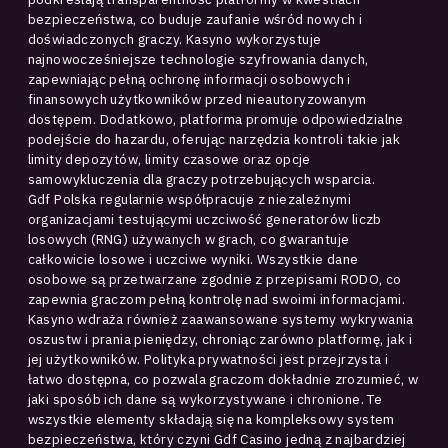
bezpieczeństwa, co buduje zaufanie wśród nowych i
doświadczonych graczy. Kasyno wykorzystuje
najnowocześniejsze technologie szyfrowania danych,
zapewniając pełną ochronę informacji osobowych i
finansowych użytkowników przed nieautoryzowanym
dostępem. Dodatkowo, platforma promuje odpowiedzialne
podejście do hazardu, oferując narzędzia kontroli takie jak
limity depozytów, limity czasowe oraz opcje
samowykluczenia dla graczy potrzebujących wsparcia.
Gdf Polska regularnie współpracuje z niezależnymi
organizacjami testującymi uczciwość generatorów liczb
losowych (RNG) używanych w grach, co gwarantuje
całkowicie losowe i uczciwe wyniki. Wszystkie dane
osobowe są przetwarzane zgodnie z przepisami RODO, co
zapewnia graczom pełną kontrolę nad swoimi informacjami.
Kasyno wdraża również zaawansowane systemy wykrywania
oszustw i prania pieniędzy, chroniąc zarówno platformę, jak i
jej użytkowników. Polityka prywatności jest przejrzysta i
łatwo dostępna, co pozwala graczom dokładnie zrozumieć, w
jaki sposób ich dane są wykorzystywane i chronione. Te
wszystkie elementy składają się na kompleksowy system
bezpieczeństwa, który czyni Gdf Casino jedną z najbardziej