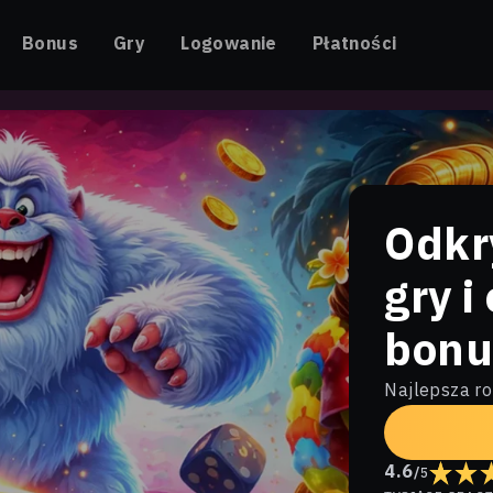
Bonus
Gry
Logowanie
Płatności
Odkr
gry 
bonu
Najlepsza ro
4.6
/
5