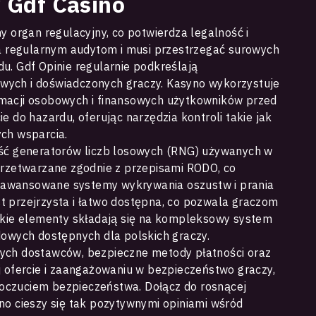
w Gdf Casino
y organ regulacyjny, co potwierdza legalność i
ga regularnym audytom i musi przestrzegać surowych
u. Gdf Opinie regularnie podkreślają
wych i doświadczonych graczy. Kasyno wykorzystuje
rmacji osobowych i finansowych użytkowników przed
o hazardu, oferując narzędzia kontroli takie jak
ych wsparcia.
wość generatorów liczb losowych (RNG) używanych w
 przetwarzane zgodnie z przepisami RODO, co
zaawansowane systemy wykrywania oszustw i prania
est przejrzysta i łatwo dostępna, co pozwala graczom
stkie elementy składają się na kompleksowy system
dowych dostępnych dla polskich graczy.
zych dostawców, bezpieczne metody płatności oraz
j ofercie i zaangażowaniu w bezpieczeństwo graczy,
oczuciem bezpieczeństwa. Dołącz do rosnącej
no cieszy się tak pozytywnymi opiniami wśród