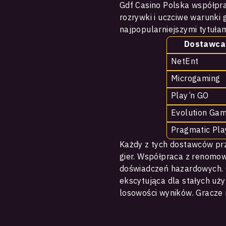
Gdf Casino Polska współpr
rozrywki i uczciwe warunki
najpopularniejszymi tytułam
Dostawca
NetEnt
Microgaming
Play’n GO
Evolution Gam
Pragmatic Pla
Każdy z tych dostawców prz
gier. Współpraca z renomow
doświadczeń hazardowych. Gr
ekscytująca dla stałych uż
losowości wyników. Gracze