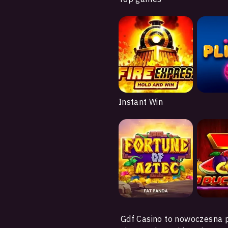
Instant Win
Pla
Play now
no
Gdf Casino to nowoczesna 