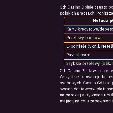
Gdf Casino Opinie często p
polskich graczach. Poniższa
Metoda p
Karty kredytowe/debeto
Przelewy bankowe
E-portfele (Skrill, Netel
Paysafecard
Szybkie przelewy (Blik,
Gdf Casino Pl stawia na el
Wszystkie transakcje fina
osobowych. Casino Gdf nie 
swoich dostawców płatności
najbardziej aktywnych użyt
mającą na celu zapewnienie