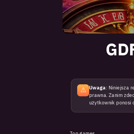
GDF
Uwaga
: Niniejsza 
⚠️
prawna. Zanim zdecy
użytkownik ponosi 
Top games