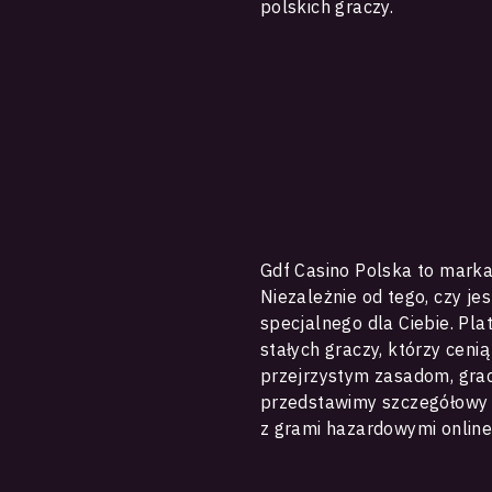
polskich graczy.
Gdf Casino Polska to marka,
Niezależnie od tego, czy j
specjalnego dla Ciebie. Pl
stałych graczy, którzy cen
przejrzystym zasadom, gracz
przedstawimy szczegółowy 
z grami hazardowymi online