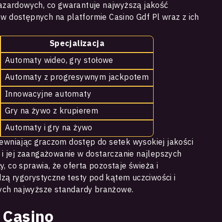
azardowych, co gwarantuje najwyższą jakość
ów dostępnych na platformie Casino Gdf Pl wraz z ich
Specjalizacja
Automaty wideo, gry stołowe
Automaty z progresywnym jackpotem
Innowacyjne automaty
Gry na żywo z krupierem
Automaty i gry na żywo
pewniając graczom dostęp do setek wysokiej jakości
i jej zaangażowanie w dostarczanie najlepszych
, co sprawia, że oferta pozostaje świeża i
zą rygorystyczne testy pod kątem uczciwości i
cych najwyższe standardy branżowe.
 Casino