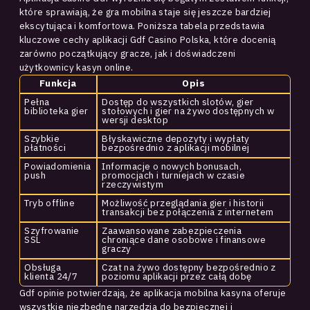
które sprawiają, że gra mobilna staje się jeszcze bardziej
ekscytująca i komfortowa. Poniższa tabela przedstawia
kluczowe cechy aplikacji Gdf Casino Polska, które docenią
zarówno początkujący gracze, jak i doświadczeni
użytkownicy kasyn online.
Funkcja
Opis
Pełna
Dostęp do wszystkich slotów, gier
biblioteka gier
stołowych i gier na żywo dostępnych w
wersji desktop
Szybkie
Błyskawiczne depozyty i wypłaty
płatności
bezpośrednio z aplikacji mobilnej
Powiadomienia
Informacje o nowych bonusach,
push
promocjach i turniejach w czasie
rzeczywistym
Tryb offline
Możliwość przeglądania gier i historii
transakcji bez połączenia z internetem
Szyfrowanie
Zaawansowane zabezpieczenia
SSL
chroniące dane osobowe i finansowe
graczy
Obsługa
Czat na żywo dostępny bezpośrednio z
klienta 24/7
poziomu aplikacji przez całą dobę
Gdf opinie potwierdzają, że aplikacja mobilna kasyna oferuje
wszystkie niezbędne narzędzia do bezpiecznej i