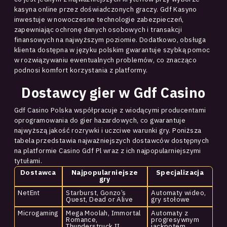
kasyna online przez doświadczonych graczy. Gdf Kasyno
inwestuje w nowoczesne technologie zabezpieczeń,
zapewniając ochronę danych osobowych i transakcji
finansowych na najwyższym poziomie. Dodatkowo, obsługa
klienta dostępna w języku polskim gwarantuje szybką pomoc
w rozwiązywaniu ewentualnych problemów, co znacząco
podnosi komfort korzystania z platformy.
Dostawcy gier w Gdf Casino
Gdf Casino Polska współpracuje z wiodącymi producentami
oprogramowania do gier hazardowych, co gwarantuje
najwyższą jakość rozrywki i uczciwe warunki gry. Poniższa
tabela przedstawia najważniejszych dostawców dostępnych
na platformie Casino Gdf Pl wraz z ich najpopularniejszymi
tytułami.
Dostawca
Najpopularniejsze
Specjalizacja
gry
NetEnt
Starburst, Gonzo’s
Automaty wideo,
Quest, Dead or Alive
gry stołowe
Microgaming
Mega Moolah, Immortal
Automaty z
Romance,
progresywnym
Thunderstruck II
jackpotem