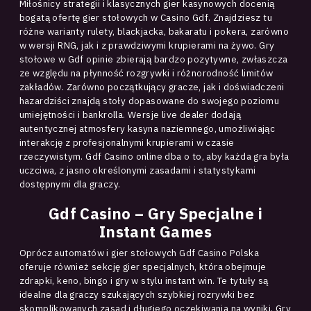
Miłośnicy strategii i klasycznych gier kasynowych docenią
bogatą ofertę gier stołowych w Casino Gdf. Znajdziesz tu
różne warianty rulety, blackjacka, bakaratu i pokera, zarówno
w wersji RNG, jak i z prawdziwymi krupierami na żywo. Gry
stołowe w Gdf opinie zbierają bardzo pozytywne, zwłaszcza
ze względu na płynność rozgrywki i różnorodność limitów
zakładów. Zarówno początkujący gracze, jak i doświadczeni
hazardziści znajdą stoły dopasowane do swojego poziomu
umiejętności i bankrolla. Wersje live dealer dodają
autentycznej atmosfery kasyna naziemnego, umożliwiając
interakcję z profesjonalnymi krupierami w czasie
rzeczywistym. Gdf Casino online dba o to, aby każda gra była
uczciwa, z jasno określonymi zasadami i statystykami
dostępnymi dla graczy.
Gdf Casino – Gry Specjalne i
Instant Games
Oprócz automatów i gier stołowych Gdf Casino Polska
oferuje również sekcję gier specjalnych, która obejmuje
zdrapki, keno, bingo i gry w stylu instant win. Te tytuły są
idealne dla graczy szukających szybkiej rozrywki bez
skomplikowanych zasad i długiego oczekiwania na wyniki. Gry