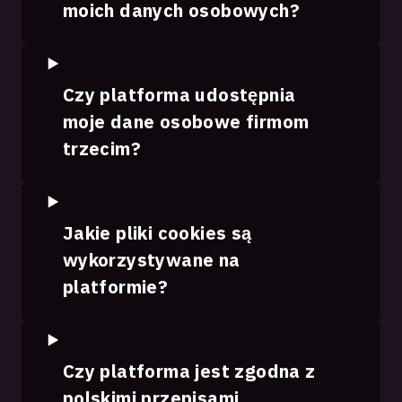
moich danych osobowych?
Czy platforma udostępnia
moje dane osobowe firmom
trzecim?
Jakie pliki cookies są
wykorzystywane na
platformie?
Czy platforma jest zgodna z
polskimi przepisami