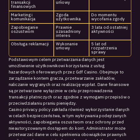
transakcji
umowy
finansowych
Marketing i
Zgoda
Do momentu
komunikacja
użytkownika
wycofania zgody
Zapobieganie
Prawnie
3 lata od ostatniej
oszustwom
uzasadniony
aktywności
interes
Obsługa reklamacji
Wykonanie
5 lat od
umowy
rozpatrzenia
sprawy
Podstawowym celem przetwarzania danych jest
umożliwienie użytkownikowi korzystania z usług
hazardowych oferowanych przez Gdf Casino. Obejmuje to
zarządzanie kontem gracza, przetwarzanie zakładów,
naliczanie wygranych oraz realizację wypłat. Dane finansowe
są przetwarzane wyłącznie w celu przeprowadzenia
transakcji płatniczych oraz zgodnie z wymogami przepisów o
przeciwdziałaniu praniu pieniędzy.
Casino privacy policy zakłada również wykorzystanie danych
w celach bezpieczeństwa, w tym wykrywania podejrzanych
aktywności, zapobiegania oszustwom oraz ochrony przed
nieautoryzowanym dostępem do kont. Administrator może
przetwarzać dane w celu spełnienia obowiązków prawnych