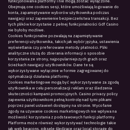
funkcjonowania platformy i nie mogą zostać wyłączone.
Obejmują one cookies sesji, które umożliwiają logowanie do
konta, zapamiętywanie wyborów użytkownika podczas
nawigacji oraz zapewnienie bezpieczeństwa transakcji. Bez
tych plików korzystanie z pełnej funkcjonalności Gdf Casino
nie byłoby możliwe.
Cookies funkcjonalne pozwalają na zapamiętywanie
preferencji użytkownika, takich jak wybór języka, ustawienia
wyświetlania czy preferowane metody płatności. Pliki
analityczne służą do zbierania informacji o sposobie
korzystania ze strony, najpopularniejszych grach oraz
ścieżkach nawigacji użytkowników. Dane te są
wykorzystywane wyłącznie w formie zagregowanej do
optymalizacji działania platformy.
Cookies marketingowe mogą być wykorzystywane za zgodą
użytkownika w celu personalizacji reklam oraz śledzenia
skuteczności kampanii promocyjnych. Casino privacy policy
zapewnia użytkownikom pełną kontrolę nad tymi plikami
poprzez panel ustawień dostępny na stronie. Wycofanie
zgody na używanie cookies marketingowych nie wpływa na
możliwość korzystania z podstawowych funkcji platformy.
Platforma może również wykorzystywać technologie takie
jak web beacons, piksele śledzące oraz local storage do