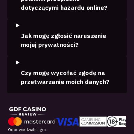
dotyczącymi hazardu online?
Jak mogę zgłosić naruszenie
mojej prywatności?
Czy mogę wycofać zgodę na
przetwarzanie moich danych?
Odpowiedzialna gra