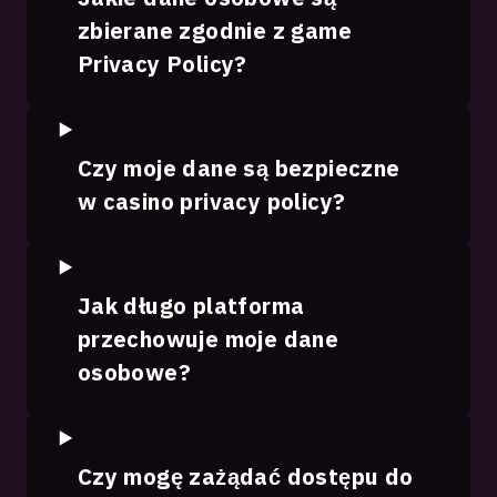
zbierane zgodnie z game
Privacy Policy?
Czy moje dane są bezpieczne
w casino privacy policy?
Jak długo platforma
przechowuje moje dane
osobowe?
Czy mogę zażądać dostępu do